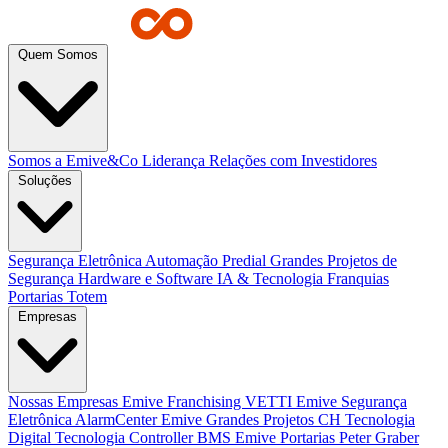
Quem Somos
Somos a Emive&Co
Liderança
Relações com Investidores
Soluções
Segurança Eletrônica
Automação Predial
Grandes Projetos de
Segurança
Hardware e Software
IA & Tecnologia
Franquias
Portarias
Totem
Empresas
Nossas Empresas
Emive Franchising
VETTI
Emive Segurança
Eletrônica
AlarmCenter
Emive Grandes Projetos
CH Tecnologia
Digital Tecnologia
Controller BMS
Emive Portarias
Peter Graber