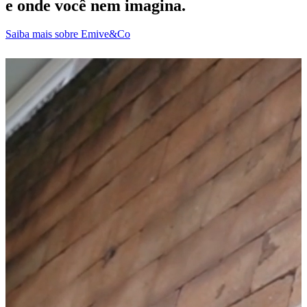
e onde você nem imagina.
Saiba mais sobre Emive&Co
D