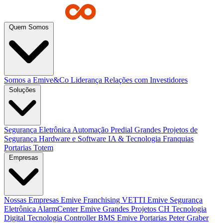
Quem Somos
Somos a Emive&Co
Liderança
Relações com Investidores
Soluções
Segurança Eletrônica
Automação Predial
Grandes Projetos de
Segurança
Hardware e Software
IA & Tecnologia
Franquias
Portarias
Totem
Empresas
Nossas Empresas
Emive Franchising
VETTI
Emive Segurança
Eletrônica
AlarmCenter
Emive Grandes Projetos
CH Tecnologia
Digital Tecnologia
Controller BMS
Emive Portarias
Peter Graber