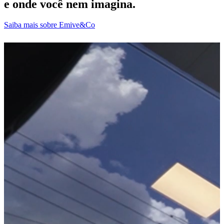
e onde você nem imagina.
Saiba mais sobre Emive&Co
D