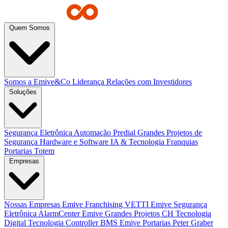
Quem Somos
Somos a Emive&Co
Liderança
Relações com Investidores
Soluções
Segurança Eletrônica
Automação Predial
Grandes Projetos de
Segurança
Hardware e Software
IA & Tecnologia
Franquias
Portarias
Totem
Empresas
Nossas Empresas
Emive Franchising
VETTI
Emive Segurança
Eletrônica
AlarmCenter
Emive Grandes Projetos
CH Tecnologia
Digital Tecnologia
Controller BMS
Emive Portarias
Peter Graber