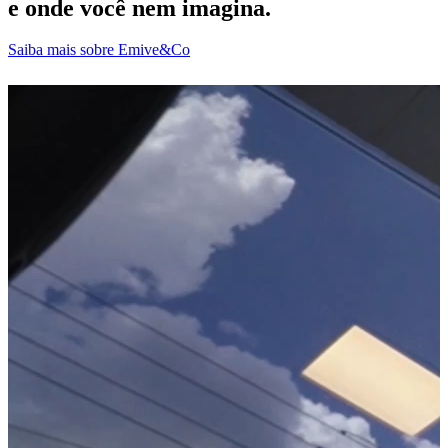
e onde você nem imagina.
Saiba mais sobre Emive&Co
D