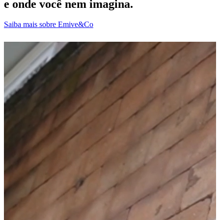
e onde você nem imagina.
Saiba mais sobre Emive&Co
D