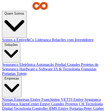
Quem Somos
Somos a Emive&Co
Liderança
Relações com Investidores
Soluções
Segurança Eletrônica
Automação Predial
Grandes Projetos de
Segurança
Hardware e Software
IA & Tecnologia
Franquias
Portarias
Totem
Empresas
Nossas Empresas
Emive Franchising
VETTI
Emive Segurança
Eletrônica
AlarmCenter
Emive Grandes Projetos
CH Tecnologia
Digital Tecnologia
Controller BMS
Emive Portarias
Peter Graber