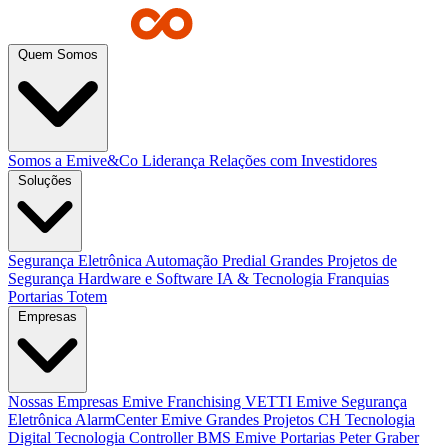
Quem Somos
Somos a Emive&Co
Liderança
Relações com Investidores
Soluções
Segurança Eletrônica
Automação Predial
Grandes Projetos de
Segurança
Hardware e Software
IA & Tecnologia
Franquias
Portarias
Totem
Empresas
Nossas Empresas
Emive Franchising
VETTI
Emive Segurança
Eletrônica
AlarmCenter
Emive Grandes Projetos
CH Tecnologia
Digital Tecnologia
Controller BMS
Emive Portarias
Peter Graber