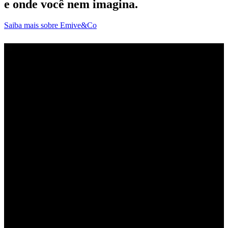
e onde você nem imagina.
Saiba mais sobre Emive&Co
D