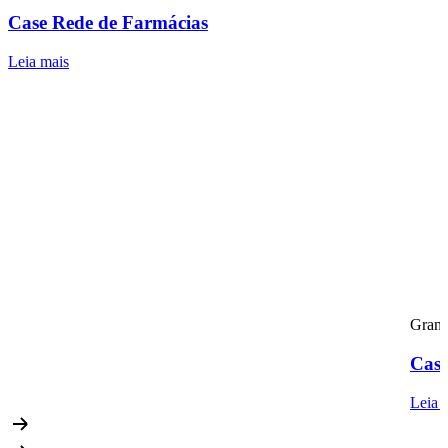
Case Rede de Farmácias
Leia mais
Grand
Case
Leia 