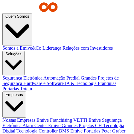
Quem Somos
Somos a Emive&Co
Liderança
Relações com Investidores
Soluções
Segurança Eletrônica
Automação Predial
Grandes Projetos de
Segurança
Hardware e Software
IA & Tecnologia
Franquias
Portarias
Totem
Empresas
Nossas Empresas
Emive Franchising
VETTI
Emive Segurança
Eletrônica
AlarmCenter
Emive Grandes Projetos
CH Tecnologia
Digital Tecnologia
Controller BMS
Emive Portarias
Peter Graber