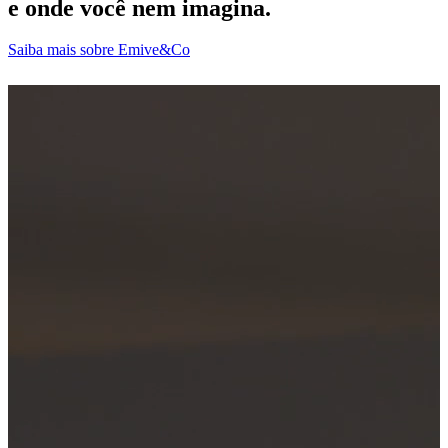
e onde você nem imagina.
Saiba mais sobre Emive&Co
D