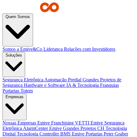
Quem Somos
Somos a Emive&Co
Liderança
Relações com Investidores
Soluções
Segurança Eletrônica
Automação Predial
Grandes Projetos de
Segurança
Hardware e Software
IA & Tecnologia
Franquias
Portarias
Totem
Empresas
Nossas Empresas
Emive Franchising
VETTI
Emive Segurança
Eletrônica
AlarmCenter
Emive Grandes Projetos
CH Tecnologia
Digital Tecnologia
Controller BMS
Emive Portarias
Peter Graber